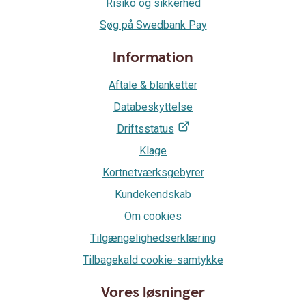
Risiko og sikkerhed
Søg på Swedbank Pay
Information
Aftale & blanketter
Databeskyttelse
Driftsstatus
Klage
Kortnetværksgebyrer
Kundekendskab
Om cookies
Tilgængelighedserklæring
Tilbagekald cookie-samtykke
Vores løsninger