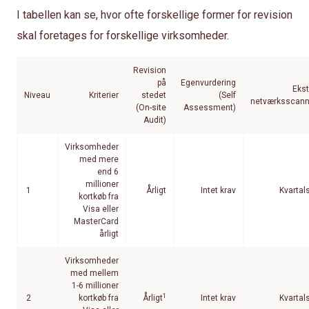
I tabellen kan se, hvor ofte forskellige former for revision
skal foretages for forskellige virksomheder.
Revision
på
Egenvurdering
Ekst
Niveau
Kriterier
stedet
(Self
netværksscann
(On-site
Assessment)
Audit)
Virksomheder
med mere
end 6
millioner
1
Årligt
Intet krav
Kvartal
kortkøb fra
Visa eller
MasterCard
årligt
Virksomheder
med mellem
1-6 millioner
1
2
kortkøb fra
Årligt
Intet krav
Kvartal