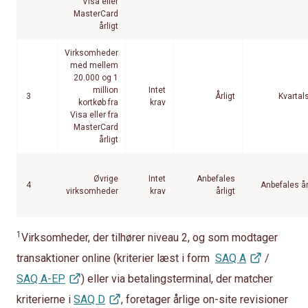
Visa eller
MasterCard
årligt
Virksomheder
med mellem
20.000 og 1
million
Intet
3
Årligt
Kvartal
kortkøb fra
krav
Visa eller fra
MasterCard
årligt
Øvrige
Intet
Anbefales
4
Anbefales år
virksomheder
krav
årligt
1
Virksomheder, der tilhører niveau 2, og som modtager
transaktioner online (kriterier læst i form
SAQ A
/
SAQ A-EP
) eller via betalingsterminal, der matcher
kriterierne i
SAQ D
, foretager årlige on-site revisioner