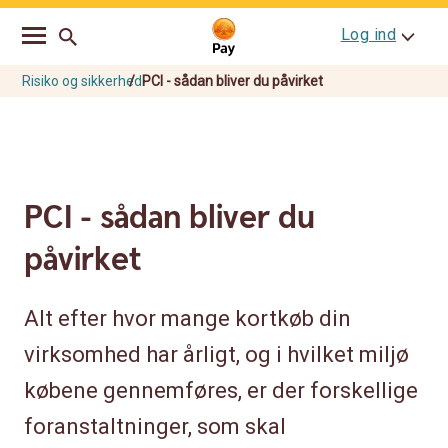
Go
Skip
Log ind
to
to
main
content
navigation
Risiko og sikkerhed
PCI - sådan bliver du påvirket
PCI - sådan bliver du
påvirket
Alt efter hvor mange kortkøb din
virksomhed har årligt, og i hvilket miljø
købene gennemføres, er der forskellige
foranstaltninger, som skal