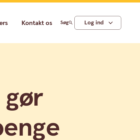
ers
Kontakt os
Log ind
Søg
 gør
 penge