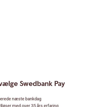
u vælge Swedbank Pay
lerede næste bankdag
dløser med over 35 års erfaring