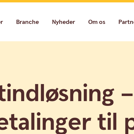
er
Branche
Nyheder
Om os
Partn
tindløsning –
etalinger til