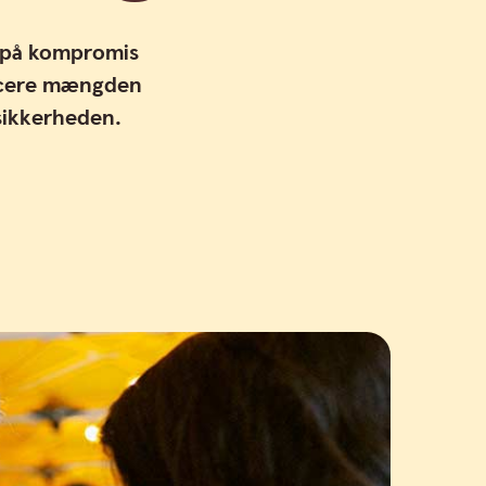
å på kompromis
ducere mængden
 sikkerheden.