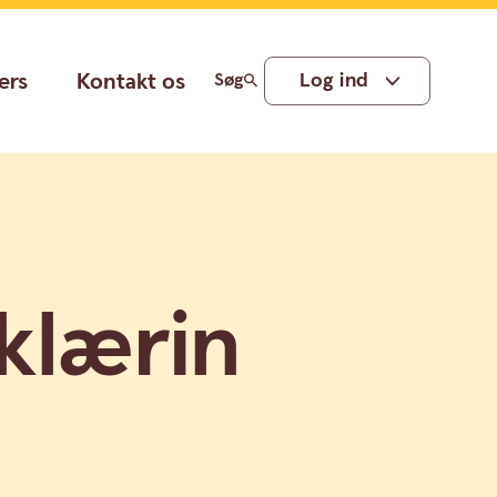
ers
Kontakt os
Log ind
Søg
klærin