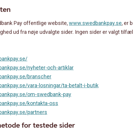
sten
dbank Pay offentlige website,
www.swedbankpay.se
, er
hed ud fra nøje udvalgte sider. Ingen sider er valgt tilfæl
:
bankpay.se/
ankpay.se/nyheter-och-artiklar
bankpay.se/branscher
nkpay.se/vara-losningar/ta-betalt-i-butik
bankpay.se/om-swedbank-pay
bankpay.se/kontakta-oss
ankpay.se/partners
tode for testede sider