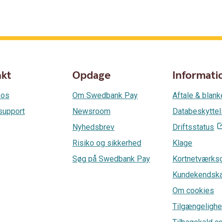
akt
Opdage
Informati
 os
Om Swedbank Pay
Aftale & blank
support
Newsroom
Databeskytte
Nyhedsbrev
Driftsstatus
Risiko og sikkerhed
Klage
Søg på Swedbank Pay
Kortnetværks
Kundekendsk
Om cookies
Tilgængelighe