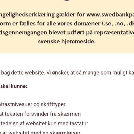
ngelighedserklæring gælder for www.swedbankpa
orm er fælles for alle vores domæner (.se, .no, .dk,
dsgennemgangen blevet udført på repræsentative
svenske hjemmeside.
bag dette website. Vi ønsker, at så mange som muligt ka
 skal kunne:
trastniveauer og skrifttyper
t teksten forsvinder fra skærmen
stedelen af websitet kun med tastatur
ste af websitet med en skærmlæser