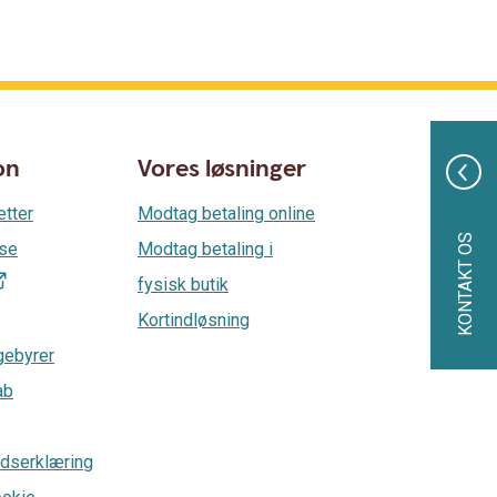
on
Vores løsninger
etter
Modtag betaling online
KONTAKT OS
lse
Modtag betaling i
fysisk butik
Kortindløsning
gebyrer
ab
dserklæring