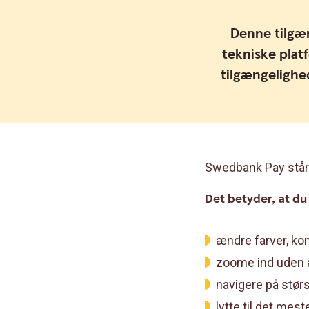
Denne tilgæ
tekniske platf
tilgængelighe
Swedbank Pay står 
Det betyder, at du
ændre farver, kon
zoome ind uden a
navigere på stør
lytte til det me