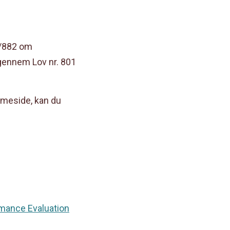
9/882 om
 gennem Lov nr. 801
meside, kan du
rmance Evaluation