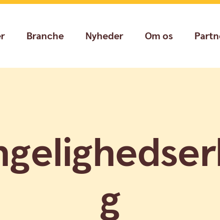
er
Branche
Nyheder
Om os
Partn
ngelighedser
g