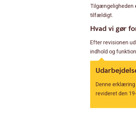
Tilgængeligheden e
tilfældigt.
Hvad vi gør f
Efter revisionen u
indhold og funktion
Udarbejdels
Denne erklæring 
revideret den 19