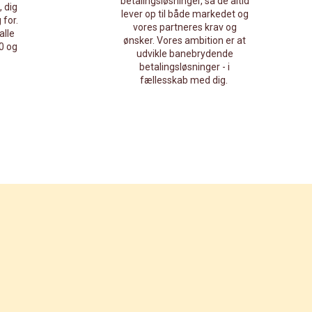
betalingsløsninger, så de altid
, dig
lever op til både markedet og
 for.
vores partneres krav og
alle
ønsker. Vores ambition er at
0 og
udvikle banebrydende
betalingsløsninger - i
fællesskab med dig.