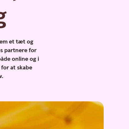
g
nem et tæt og
s partnere for
både online og i
for at skabe
w.