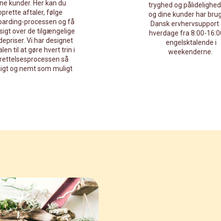
ine kunder. Her kan du
tryghed og pålidelighed
oprette aftaler, følge
og dine kunder har brug
arding-processen og få
Dansk ervhervsupport 
sigt over de tilgængelige
hverdage fra 8:00-16:0
epriser. Vi har designet
engelsktalende i
len til at gøre hvert trin i
weekenderne.
rettelsesprocessen så
tigt og nemt som muligt