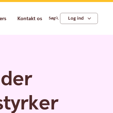
ers
Kontakt os
Log ind
Søg
 der
styrker