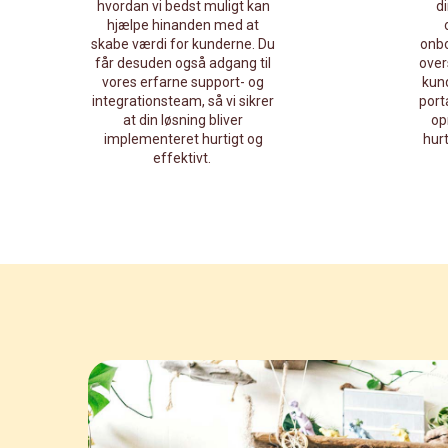
hvordan vi bedst muligt kan
d
hjælpe hinanden med at
skabe værdi for kunderne. Du
onbo
får desuden også adgang til
over
vores erfarne support- og
kund
integrationsteam, så vi sikrer
porta
at din løsning bliver
op
implementeret hurtigt og
hur
effektivt.