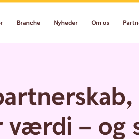
er
Branche
Nyheder
Om os
Partn
partnerskab,
 værdi – og 