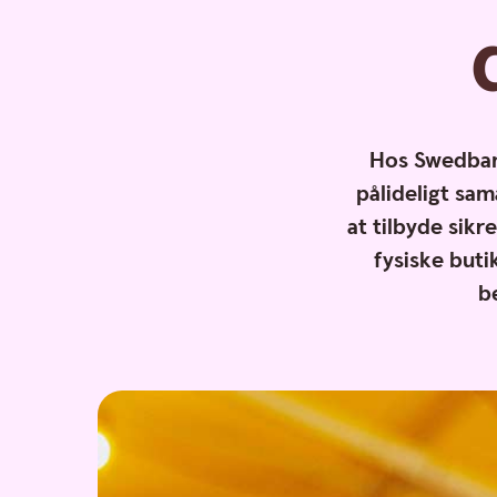
Hos Swedbank
pålideligt sa
at tilbyde sikr
fysiske but
b