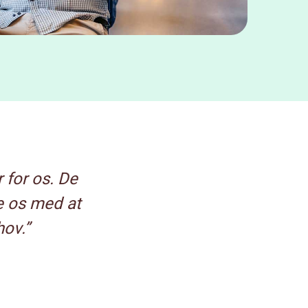
 for os. De
pe os med at
hov.”