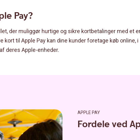
ple Pay?
let, der muliggør hurtige og sikre kortbetalinger med et en
lere kort til Apple Pay kan dine kunder foretage køb online, 
 af deres Apple-enheder.
APPLE PAY
Fordele ved Ap