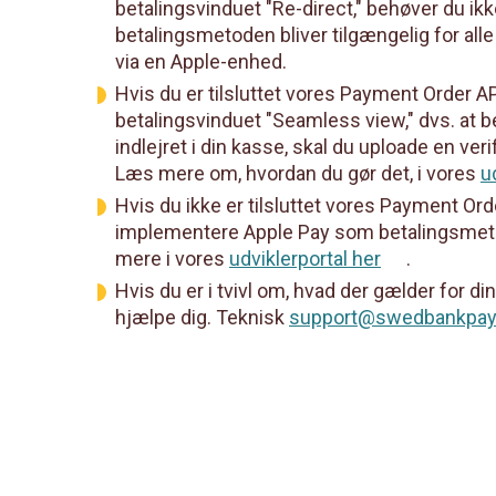
betalingsvinduet "Re-direct," behøver du ikk
betalingsmetoden bliver tilgængelig for alle
via en Apple-enhed.
Hvis du er tilsluttet vores Payment Order A
betalingsvinduet "Seamless view," dvs. at b
indlejret i din kasse, skal du uploade en veri
Læs mere om, hvordan du gør det, i vores
u
Hvis du ikke er tilsluttet vores Payment Ord
implementere Apple Pay som betalingsmeto
mere i vores
udviklerportal her
.
Hvis du er i tvivl om, hvad der gælder for din 
hjælpe dig. Teknisk
support@swedbankpay