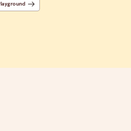
Playground