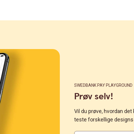
SWEDBANK PAY PLAYGROUND
Prøv selv!
Vil du prøve, hvordan det
teste forskellige design