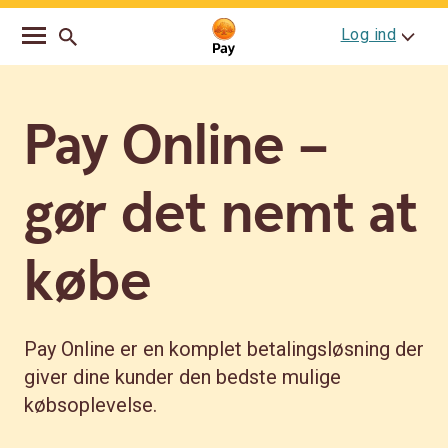
Go
Skip
Log ind
to
to
main
content
navigation
Pay Online –
gør det nemt at
købe
Pay Online er en komplet betalingsløsning der
giver dine kunder den bedste mulige
købsoplevelse.