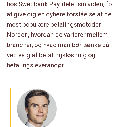
hos Swedbank Pay, deler sin viden, for
at give dig en dybere forståelse af de
mest populære betalingsmetoder i
Norden, hvordan de varierer mellem
brancher, og hvad man bør tænke på
ved valg af betalingsløsning og
betalingsleverandør.