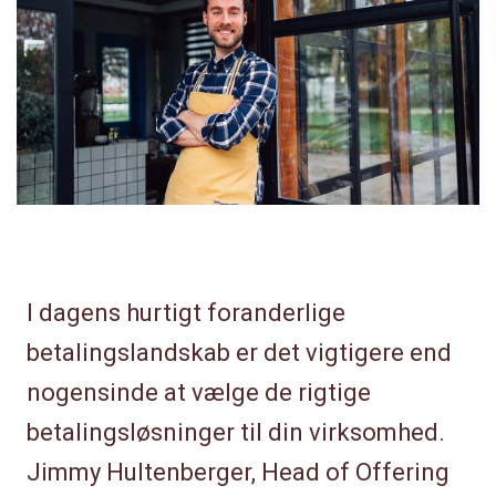
I dagens hurtigt foranderlige
betalingslandskab er det vigtigere end
nogensinde at vælge de rigtige
betalingsløsninger til din virksomhed.
Jimmy Hultenberger, Head of Offering