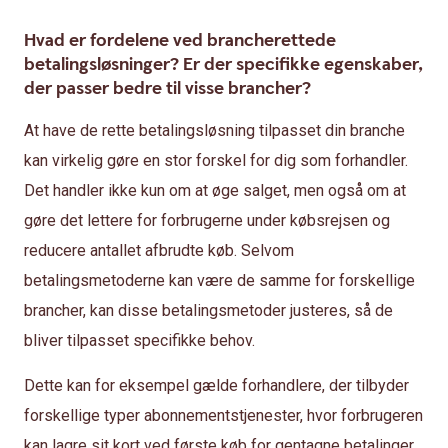
Hvad er fordelene ved brancherettede
betalingsløsninger? Er der specifikke egenskaber,
der passer bedre til visse brancher?
At have de rette betalingsløsning tilpasset din branche
kan virkelig gøre en stor forskel for dig som forhandler.
Det handler ikke kun om at øge salget, men også om at
gøre det lettere for forbrugerne under købsrejsen og
reducere antallet afbrudte køb. Selvom
betalingsmetoderne kan være de samme for forskellige
brancher, kan disse betalingsmetoder justeres, så de
bliver tilpasset specifikke behov.
Dette kan for eksempel gælde forhandlere, der tilbyder
forskellige typer abonnementstjenester, hvor forbrugeren
kan lagre sit kort ved første køb for gentagne betalinger,