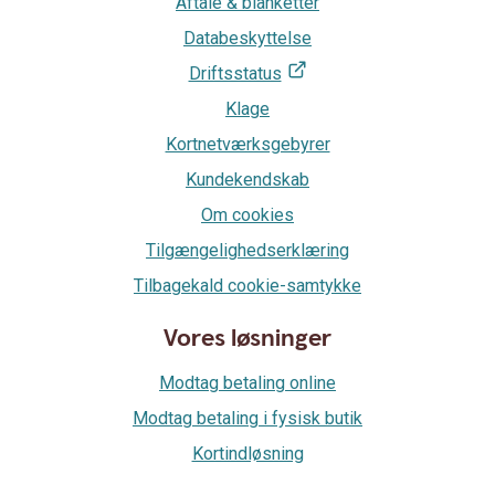
Aftale & blanketter
Databeskyttelse
Driftsstatus
Klage
Kortnetværksgebyrer
Kundekendskab
Om cookies
Tilgængelighedserklæring
Tilbagekald cookie-samtykke
Vores løsninger
Modtag betaling online
Modtag betaling i fysisk butik
Kortindløsning