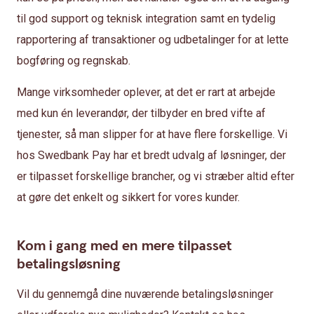
til god support og teknisk integration samt en tydelig
rapportering af transaktioner og udbetalinger for at lette
bogføring og regnskab.
Mange virksomheder oplever, at det er rart at arbejde
med kun én leverandør, der tilbyder en bred vifte af
tjenester, så man slipper for at have flere forskellige. Vi
hos Swedbank Pay har et bredt udvalg af løsninger, der
er tilpasset forskellige brancher, og vi stræber altid efter
at gøre det enkelt og sikkert for vores kunder.
Kom i gang med en mere tilpasset
betalingsløsning
Vil du gennemgå dine nuværende betalingsløsninger