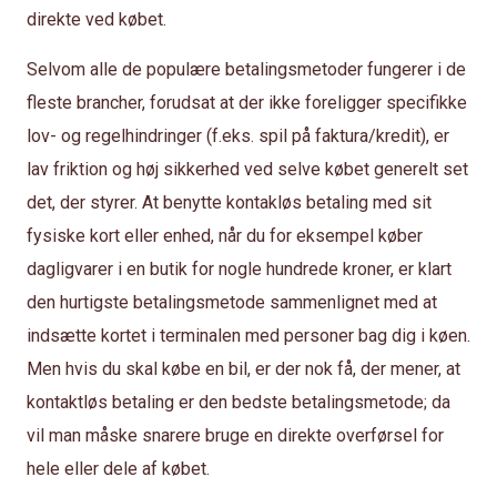
direkte ved købet.
Selvom alle de populære betalingsmetoder fungerer i de
fleste brancher, forudsat at der ikke foreligger specifikke
lov- og regelhindringer (f.eks. spil på faktura/kredit), er
lav friktion og høj sikkerhed ved selve købet generelt set
det, der styrer. At benytte kontakløs betaling med sit
fysiske kort eller enhed, når du for eksempel køber
dagligvarer i en butik for nogle hundrede kroner, er klart
den hurtigste betalingsmetode sammenlignet med at
indsætte kortet i terminalen med personer bag dig i køen.
Men hvis du skal købe en bil, er der nok få, der mener, at
kontaktløs betaling er den bedste betalingsmetode; da
vil man måske snarere bruge en direkte overførsel for
hele eller dele af købet.