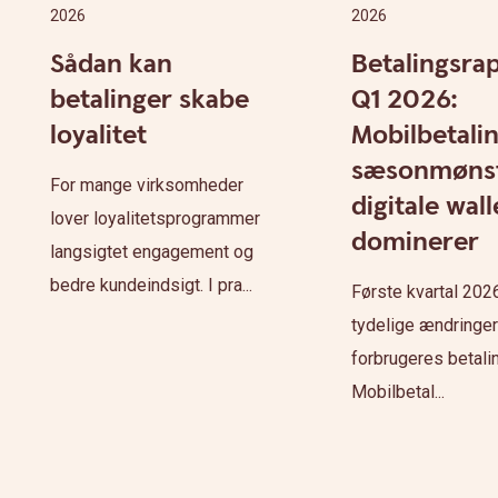
2026
2026
Sådan kan
Betalingsra
betalinger skabe
Q1 2026:
loyalitet
Mobilbetalin
sæsonmønst
For mange virksomheder
digitale wall
lover loyalitetsprogrammer
dominerer
langsigtet engagement og
bedre kundeindsigt. I pra...
Første kvartal 2026
tydelige ændringer
forbrugeres betali
Mobilbetal...