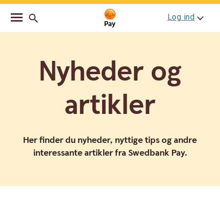
Go
Skip
Log ind
to
to
main
content
navigation
Nyheder og
artikler
Her finder du nyheder, nyttige tips og andre
interessante artikler fra Swedbank Pay.