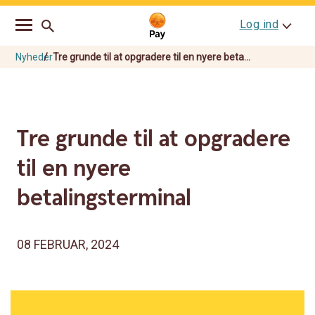
Go
Skip
Log ind
to
to
main
content
navigation
Nyheder
Tre grunde til at opgradere til en nyere beta...
Tre grunde til at opgradere
til en nyere
betalingsterminal
08 FEBRUAR, 2024