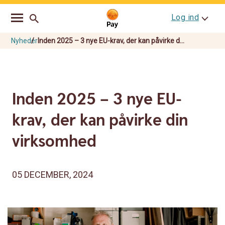
Go
Skip
Log ind
to
to
main
content
navigation
Nyheder
Inden 2025 – 3 nye EU-krav, der kan påvirke d...
Inden 2025 – 3 nye EU-
krav, der kan påvirke din
virksomhed
05 DECEMBER, 2024