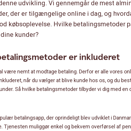
f denne udvikling. Vi gennemgår de mest almi
r, der er tilgængelige online i dag, og hvor
god købsoplevelse. Hvilke betalingsmetoder pa
 dine kunder?
betalingsmetoder er inkluderet
kal være nemt at modtage betaling. Derfor er alle vores on
nkluderet, når du vælger at blive kunde hos os, og du bes
kunder. Så hvilke betalingsmetoder tilbyder vi dig med en d
pulær betalingsapp, der oprindeligt blev udviklet i Danmar
e. Tjenesten muliggør enkel og bekvem overførsel af peng