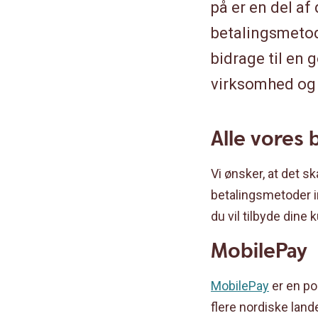
på er en del a
betalingsmetode
bidrage til en 
virksomhed og
Alle vores 
Vi ønsker, at det s
betalingsmetoder i
du vil tilbyde dine 
MobilePay
MobilePay
er en po
flere nordiske land