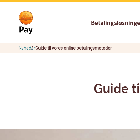
Go
Skip
to
to
main
content
Betalingsløsning
navigation
Nyheder
Guide til vores online betalingsmetoder
Guide t