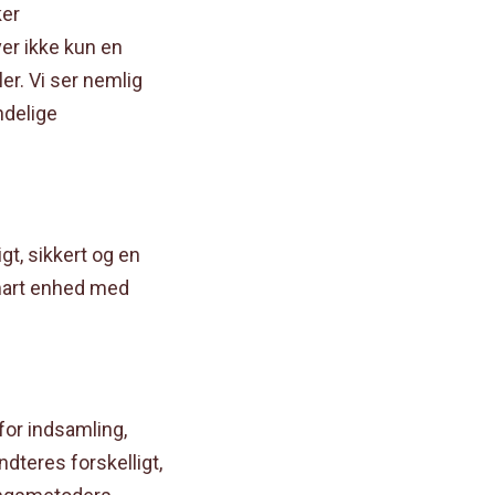
ker
ver ikke kun en
er. Vi ser nemlig
ndelige
gt, sikkert og en
mart enhed med
for indsamling,
dteres forskelligt,