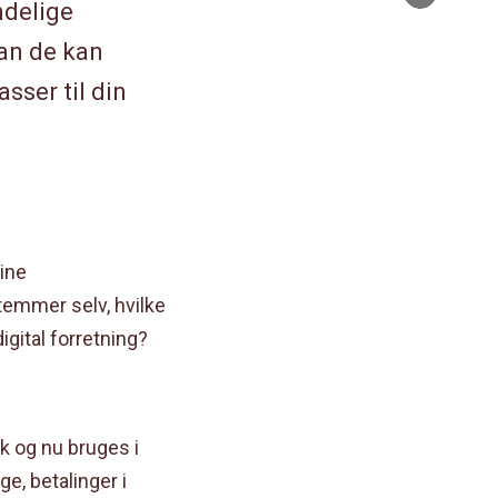
ndelige
mail
dan de kan
sser til din
line
temmer selv, hvilke
igital forretning?
k og nu bruges i
e, betalinger i