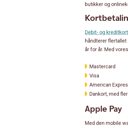
butikker og onlinek
Kortbetali
Debit- og kreditkort
håndterer flertalle
år for år. Med vor
Mastercard
Visa
American Expre
Dankort, med fle
Apple Pay
Med den mobile wa