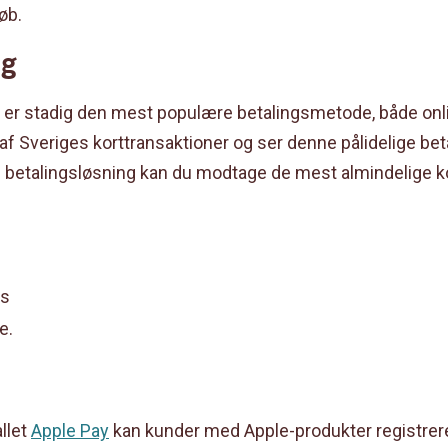
øb.
ng
er stadig den mest populære betalingsmetode, både onlin
t af Sveriges korttransaktioner og ser denne pålidelige b
es betalingsløsning kan du modtage de mest almindelige ko
ss
re.
llet
Apple Pay
kan kunder med Apple-produkter registrer