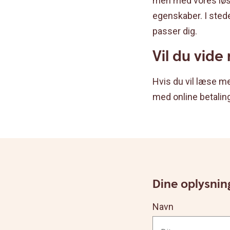
men med vores løsn
egenskaber. I stede
passer dig.
Vil du vide
Hvis du vil læse m
med online betaling
Dine oplysnin
Navn