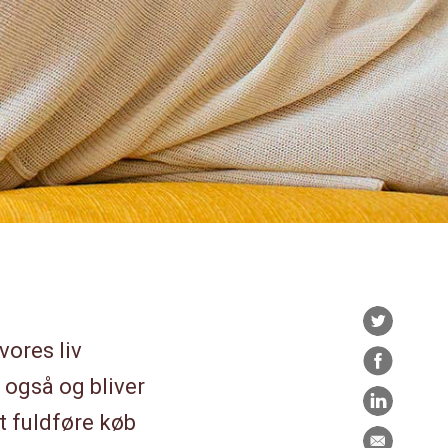
Twitter
vores liv
Facebook
 også og bliver
LinkedIn
t fuldføre køb
E-