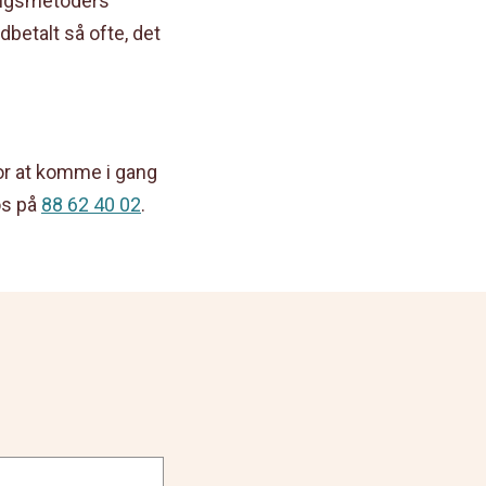
lingsmetoders
betalt så ofte, det
or at komme i gang
os på
88 62 40 02
.