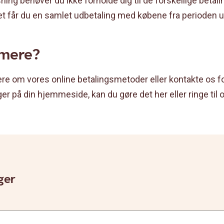
ing behøver du ikke forholde dig til de forskellige beta
t får du en samlet udbetaling med købene fra perioden ud
 mere?
ere om vores online betalingsmetoder eller kontakte os f
er på din hjemmeside, kan du gøre det her eller ringe til 
ger