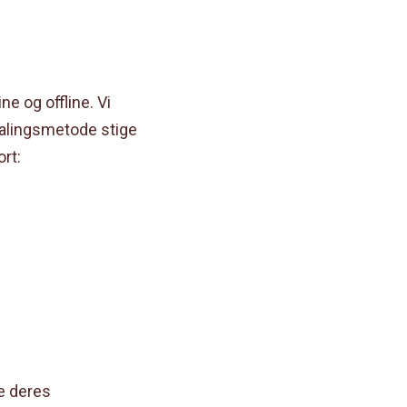
e og offline. Vi
etalingsmetode stige
rt:
e deres