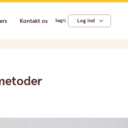
ers
Kontakt os
Log ind
Søg
smetoder