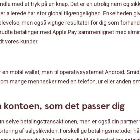
ndle med et tryk på en knap. Det er en utrolig nem og sik
r allerede har stor global tilgængelighed. Enkelheden gi
evelse, men også vigtige resultater for dig som forhandl
brudte betalinger med Apple Pay sammenlignet med almi
dt vores kunder.
 en mobil wallet, men til operativsystemet Android. Smidi
som mange mennesker med en telefon, ur eller anden s
 kontoen, som det passer dig
un selve betalingstransaktionen, men er også din partner 
rtering af salgslikviden. Forskellige betalingsmetoder hån