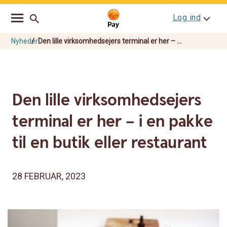
Go
Skip
Log ind
to
to
main
content
navigation
Nyheder
Den lille virksomhedsejers terminal er her – ...
Den lille virksomhedsejers
terminal er her – i en pakke
til en butik eller restaurant
28 FEBRUAR, 2023