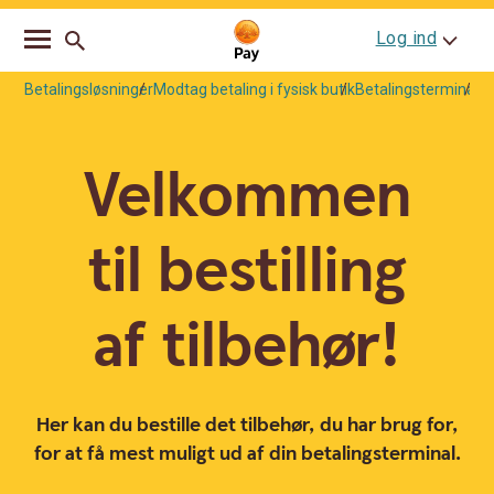
Go
Skip
Log ind
to
to
main
content
navigation
Betalingsløsninger
Modtag betaling i fysisk butik
Betalingsterminal
P
Velkommen
til bestilling
af tilbehør!
Her kan du bestille det tilbehør, du har brug for,
for at få mest muligt ud af din betalingsterminal.