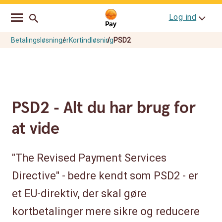
Go
Skip
Log ind
to
to
main
content
navigation
Betalingsløsninger
Kortindløsning
PSD2
PSD2 - Alt du har brug for
at vide
"The Revised Payment Services
Directive" - bedre kendt som PSD2 - er
et EU-direktiv, der skal gøre
kortbetalinger mere sikre og reducere