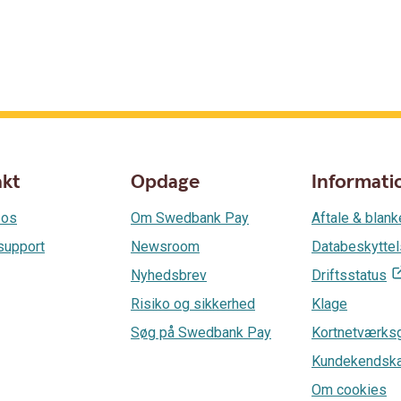
akt
Opdage
Informati
 os
Om Swedbank Pay
Aftale & blank
support
Newsroom
Databeskytte
Nyhedsbrev
Driftsstatus
Risiko og sikkerhed
Klage
Søg på Swedbank Pay
Kortnetværks
Kundekendsk
Om cookies