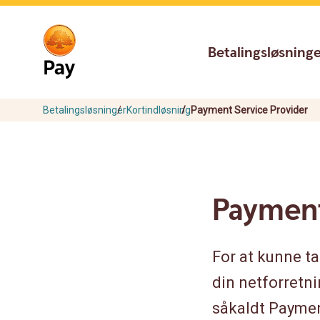
Go
Skip
to
to
main
content
Betalingsløsning
navigation
Betalingsløsninger
Kortindløsning
Payment Service Provider
Payment
For at kunne ta
din netforretni
såkaldt Paymen