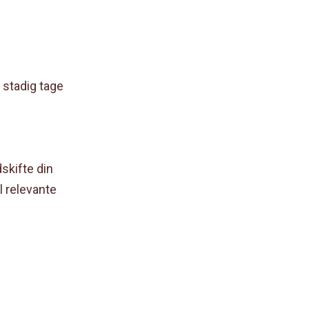
 stadig tage
dskifte din
l relevante