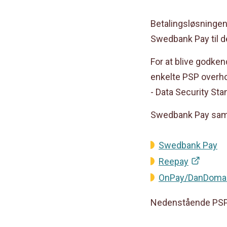
Betalingsløsningen
Swedbank Pay til d
For at blive godken
enkelte PSP overho
- Data Security Sta
Swedbank Pay sama
Swedbank Pay
Reepay
OnPay/DanDoma
Nedenstående PSP: