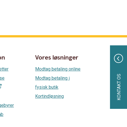
on
Vores løsninger
etter
Modtag betaling online
KONTAKT OS
lse
Modtag betaling i
fysisk butik
Kortindløsning
gebyrer
ab