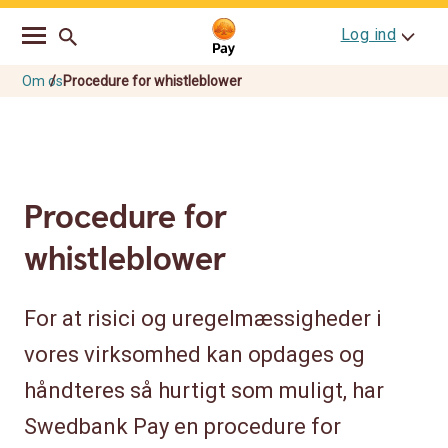
Go
Skip
Log ind
to
to
main
content
navigation
Om os
Procedure for whistleblower
Procedure for
whistleblower
For at risici og uregelmæssigheder i
vores virksomhed kan opdages og
håndteres så hurtigt som muligt, har
Swedbank Pay en procedure for