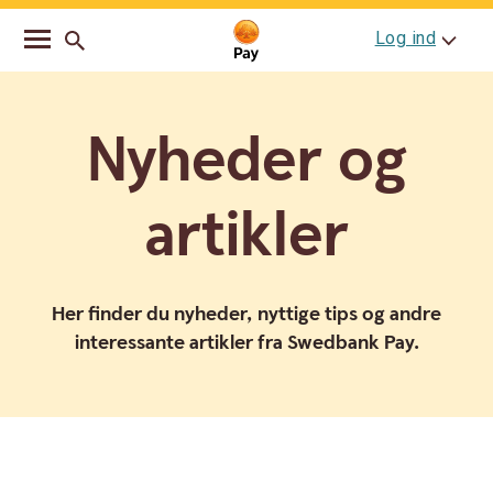
Go
Skip
Log ind
to
to
main
content
navigation
Nyheder og
artikler
Her finder du nyheder, nyttige tips og andre
interessante artikler fra Swedbank Pay.