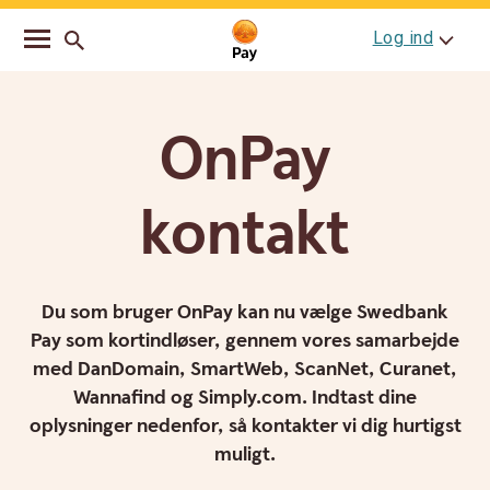
Go
Skip
Log ind
to
to
main
content
navigation
OnPay
kontakt
Du som bruger OnPay kan nu vælge Swedbank
Pay som kortindløser, gennem vores samarbejde
med DanDomain, SmartWeb, ScanNet, Curanet,
Wannafind og Simply.com. Indtast dine
oplysninger nedenfor, så kontakter vi dig hurtigst
muligt.